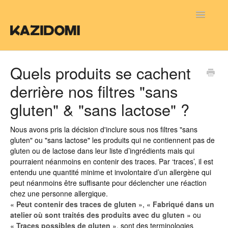
Toggle
Navigatio
FAQ FR
Quels produits se cachent
derrière nos filtres "sans
FAQ NL
gluten" & "sans lactose" ?
FAQ EN
Nous avons pris la décision d'inclure sous nos filtres "sans
gluten" ou "sans lactose" les produits qui ne contiennent pas de
gluten ou de lactose dans leur liste d’ingrédients mais qui
pourraient néanmoins en contenir des traces. Par ‘traces’, il est
entendu une quantité minime et involontaire d’un allergène qui
peut néanmoins être suffisante pour déclencher une réaction
chez une personne allergique.
«
Peut contenir des traces de gluten
», «
Fabriqué dans un
atelier où sont traités des produits avec du gluten
» ou
«
Traces possibles de gluten
», sont des terminologies